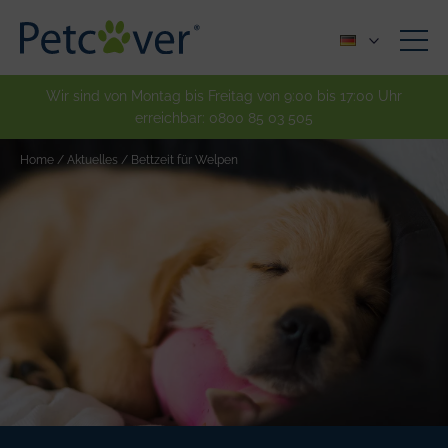
Wir sind von Montag bis Freitag von 9:00 bis 17:00 Uhr
erreichbar:
0800 85 03 505
Home
/
Aktuelles
/
Bettzeit für Welpen