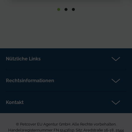
Nützliche Links
Partner
Versicherungsanspruch
Rechtsinformationen
Über Petcover
Datenschutz
Aktuelles
Rechtliche Hinweise
Kontakt
FAQs DE
Barrierefreiheit
Petcover EU Agentur GmbH
Karriere bei uns
Beschwerdeverfahren
Ared Strasse 16-18
Allgemeine Geschäftsbedingungen
© Petcover EU Agentur GmbH. Alle Rechte vorbehalten.
2544 Leobersdorf
Seitenverzeichnis
Handelsregisternummer FN 514361p. Sitz: Aredstraße 16-18, 2544
Österreich