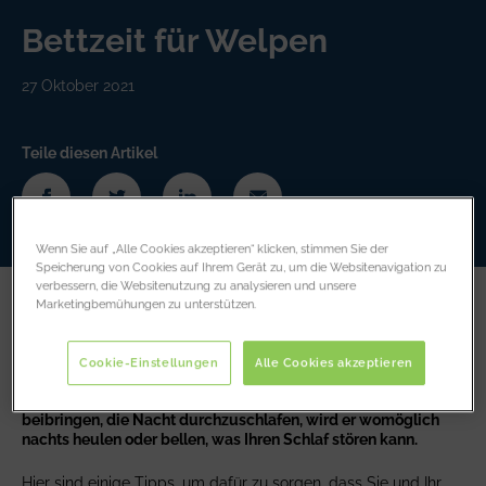
Bettzeit für Welpen
27 Oktober 2021
Teile diesen Artikel
Wenn Sie auf „Alle Cookies akzeptieren“ klicken, stimmen Sie der
Speicherung von Cookies auf Ihrem Gerät zu, um die Websitenavigation zu
verbessern, die Websitenutzung zu analysieren und unsere
Marketingbemühungen zu unterstützen.
Ein neuer Welpe kann einem kleinen Baby im Haus sehr
ähnlich sein, weshalb er entsprechend behandelt werden
muss. Wir müssen ihm beibringen, die Toilette zu benutzen,
Cookie-Einstellungen
Alle Cookies akzeptieren
ihn sozialisieren und ihm vor allem zeigen, wo sein Schlafplatz
ist, und wann er schlafen soll. Wenn Sie Ihrem Welpen nicht
beibringen, die Nacht durchzuschlafen, wird er womöglich
nachts heulen oder bellen, was Ihren Schlaf stören kann.
Hier sind einige Tipps, um dafür zu sorgen, dass Sie und Ihr