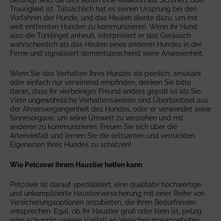
beruhigt sein, da dies selten eine Reaktion auf Schmerz oder
Traurigkeit ist. Tatsächlich hat es seinen Ursprung bei den
Vorfahren der Hunde, und das Heulen diente dazu, um mit
weit entfernten Hunden zu kommunizieren. Wenn Ihr Hund
also die Türklingel anheult, interpretiert er das Geräusch
wahrscheinlich als das Heulen eines anderen Hundes in der
Ferne und signalisiert dementsprechend seine Anwesenheit.
Wenn Sie das Verhalten Ihres Hundes als peinlich, amüsant
oder einfach nur verwirrend empfinden, denken Sie bitte
daran, dass Ihr vierbeiniger Freund anders gepolt ist als Sie.
Viele ungewöhnliche Verhaltensweisen sind Überbleibsel aus
der Ahnenvergangenheit des Hundes, oder er verwendet seine
Sinnesorgane, um seine Umwelt zu verstehen und mit
anderen zu kommunizieren. Freuen Sie sich über die
Artenvielfalt und lernen Sie die seltsamen und verrückten
Eigenarten Ihres Hundes zu schätzen!
Wie Petcover Ihrem Haustier helfen kann
Petcover ist darauf spezialisiert, eine qualitativ hochwertige
und unkomplizierte Haustierversicherung mit einer Reihe von
Versicherungsoptionen anzubieten, die Ihren Bedürfnissen
entsprechen. Egal, ob Ihr Haustier groß oder klein ist, pelzig
oder schuppig, unsere Vielfalt an Versicherungsangeboten