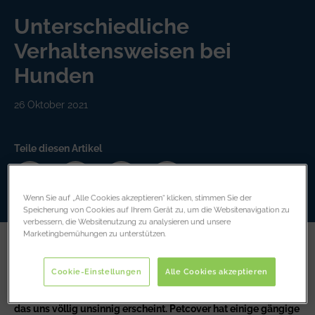
Unterschiedliche
Verhaltensweisen bei
Hunden
26 Oktober 2021
Teile diesen Artikel
Wenn Sie auf „Alle Cookies akzeptieren“ klicken, stimmen Sie der
Speicherung von Cookies auf Ihrem Gerät zu, um die Websitenavigation zu
verbessern, die Websitenutzung zu analysieren und unsere
Marketingbemühungen zu unterstützen.
Haben Sie sich jemals verwirrt oder verwundert über das
verrückte Verhalten Ihres Hundes am Kopf gekratzt?
Cookie-Einstellungen
Alle Cookies akzeptieren
Sicherlich haben sich die meisten Hundebesitzer irgendwann
gewundert, warum ihr Haustier ein Verhalten an den Tag legt,
das uns völlig unsinnig erscheint. Petcover hat einige gängige