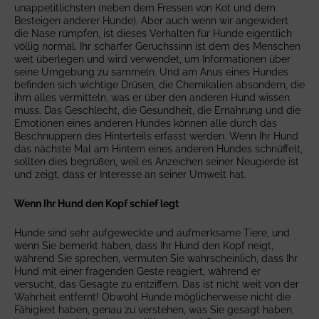
unappetitlichsten (neben dem Fressen von Kot und dem
Besteigen anderer Hunde). Aber auch wenn wir angewidert
die Nase rümpfen, ist dieses Verhalten für Hunde eigentlich
völlig normal. Ihr scharfer Geruchssinn ist dem des Menschen
weit überlegen und wird verwendet, um Informationen über
seine Umgebung zu sammeln. Und am Anus eines Hundes
befinden sich wichtige Drüsen, die Chemikalien absondern, die
ihm alles vermitteln, was er über den anderen Hund wissen
muss. Das Geschlecht, die Gesundheit, die Ernährung und die
Emotionen eines anderen Hundes können alle durch das
Beschnuppern des Hinterteils erfasst werden. Wenn Ihr Hund
das nächste Mal am Hintern eines anderen Hundes schnüffelt,
sollten dies begrüßen, weil es Anzeichen seiner Neugierde ist
und zeigt, dass er Interesse an seiner Umwelt hat.
Wenn Ihr Hund den Kopf schief legt
Hunde sind sehr aufgeweckte und aufmerksame Tiere, und
wenn Sie bemerkt haben, dass Ihr Hund den Kopf neigt,
während Sie sprechen, vermuten Sie wahrscheinlich, dass Ihr
Hund mit einer fragenden Geste reagiert, während er
versucht, das Gesagte zu entziffern. Das ist nicht weit von der
Wahrheit entfernt! Obwohl Hunde möglicherweise nicht die
Fähigkeit haben, genau zu verstehen, was Sie gesagt haben,