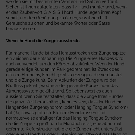
werden sie mit bestimmten Wörtern und Sätzen vertraut.
Sicher ist Ihnen aufgefallen, dass Ihr Hund munter wird, wenn
er das Zauberwort G-A-S-S-I hört! Hunde legen ihren Kopf
schief, um den Gehörgang zu öffnen, was ihnen hilft,
Geräusche zu orten und bekannte Wörter oder Sätze
herauszuhören.
Wenn Ihr Hund die Zunge rausstreckt
Für manche Hunde ist das Herausstrecken der Zungenspitze
ein Zeichen der Entspannung. Die Zunge eines Hundes wird
auch verwendet, um den Körper abzukühlen. Wenn Ihr Hund
gerade einige Runden im Park gedreht hat, ist Zweck des
offenen Hechelns, Feuchtigkeit zu erzeugen, die verdunstet
und die Zunge kühlt. Beim Abkühlen der Zunge wird der
Blutfluss gekühlt, wodurch der gesamte Körper über das
Atmungssystem gekühlt wird. So liebenswert es auch
aussieht, wenn Sie feststellen, dass die Zunge Ihres Hundes
die ganze Zeit heraushängt, kann es sein, dass Ihr Hund ein
Hängendes Zungensyndrom (oder Hanging Tongue Syndrom)
hat (Ja, sowas gibt es!). Kleinere Hunderassen sind
normalerweise anfälliger für das Hanging Tongue Syndrom,
da die Zunge zu groß für die Mundhöhle ist, eine abnormal
geformte Kieferstruktur hat, die die Zunge nicht unterstützt,
oder einen Überbiss oder Unterbiss hat. Obwohl das Hanging