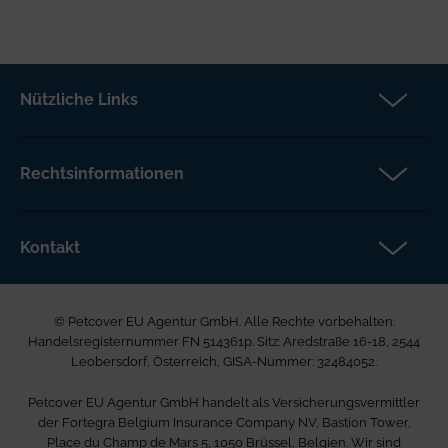
Nützliche Links
Partner
Versicherungsanspruch
Rechtsinformationen
Über Petcover
Datenschutz
Aktuelles
Rechtliche Hinweise
Kontakt
FAQs DE
Barrierefreiheit
Petcover EU Agentur GmbH
Karriere bei uns
Beschwerdeverfahren
Ared Strasse 16-18
Allgemeine Geschäftsbedingungen
© Petcover EU Agentur GmbH. Alle Rechte vorbehalten.
2544 Leobersdorf
Seitenverzeichnis
Handelsregisternummer FN 514361p. Sitz: Aredstraße 16-18, 2544
Österreich
Leobersdorf, Österreich, GISA-Nummer: 32484052.
0800 400 720
Petcover EU Agentur GmbH handelt als Versicherungsvermittler
info.at@petcovergroup.com
der Fortegra Belgium Insurance Company NV, Bastion Tower,
Place du Champ de Mars 5, 1050 Brüssel, Belgien. Wir sind