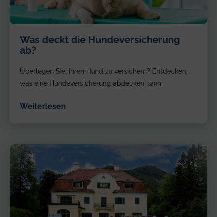
A
Was deckt die Hundeversicherung
veterinarian
ab?
prepares
to
Überlegen Sie, Ihren Hund zu versichern? Entdecken,
give
a
was eine Hundeversicherung abdecken kann.
golden
retriever
Weiterlesen
an
injection
while
the
dog
lies
calmly
on
an
examination