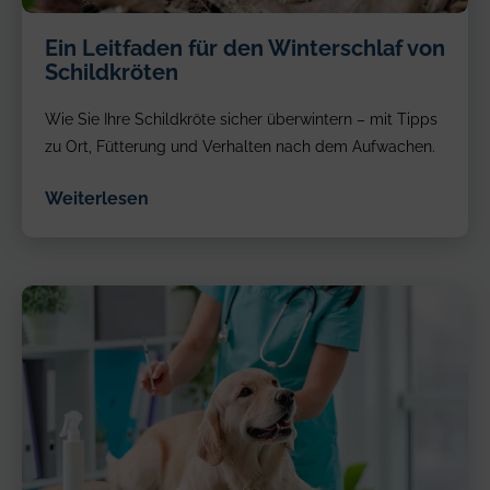
Eine
Ein Leitfaden für den Winterschlaf von
Schildkröte,
Schildkröten
die
teilweise
Wie Sie Ihre Schildkröte sicher überwintern – mit Tipps
zwischen
trockenen
zu Ort, Fütterung und Verhalten nach dem Aufwachen.
Blättern
und
Weiterlesen
Erde
vergraben
ist.