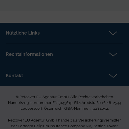
Nützliche Links
Partner
Versicherungsanspruch
Rechtsinformationen
Über Petcover
Datenschutz
Aktuelles
Rechtliche Hinweise
Kontakt
FAQs DE
Barrierefreiheit
Petcover EU Agentur GmbH
Karriere bei uns
Beschwerdeverfahren
Ared Strasse 16-18
Allgemeine Geschäftsbedingungen
© Petcover EU Agentur GmbH. Alle Rechte vorbehalten.
2544 Leobersdorf
Seitenverzeichnis
Handelsregisternummer FN 514361p. Sitz: Aredstraße 16-18, 2544
Österreich
Leobersdorf, Österreich, GISA-Nummer: 32484052.
0800 400 720
Petcover EU Agentur GmbH handelt als Versicherungsvermittler
info.at@petcovergroup.com
der Fortegra Belgium Insurance Company NV, Bastion Tower,