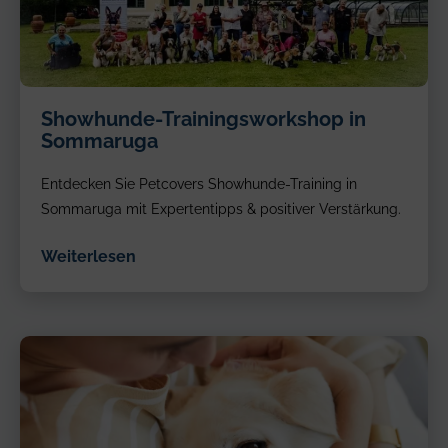
table.
Showhunde-
Showhunde-Trainingsworkshop in
Trainingsworkshopin
Sommaruga
Sommaruga
Entdecken Sie Petcovers Showhunde-Training in
Sommaruga mit Expertentipps & positiver Verstärkung.
Weiterlesen