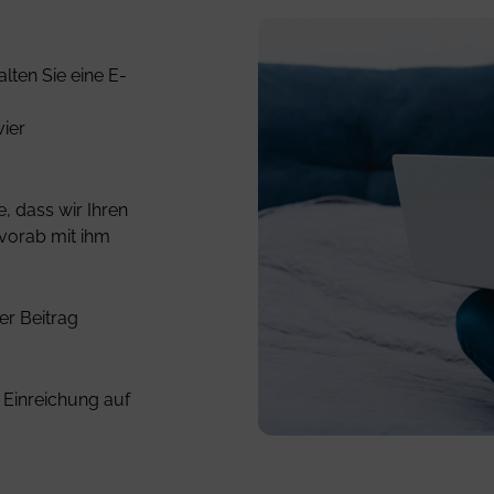
lten Sie eine E-
vier
e, dass wir Ihren
 vorab mit ihm
er Beitrag
 Einreichung auf
smiling
young