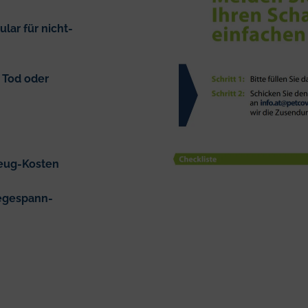
lar für nicht-
r Tod oder
zeug-Kosten
PCAT-
DE-
degespann-
Insurance-
Claim-
Form-
Example