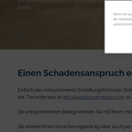
Versicherungsansprüche geltend zu machen. Wir sin
helfen.
Wenn Sie auf
die Website
unterstützen
Einen Schadensanspruch 
Einfach das entsprechende Erstattungsformular (Seh
der Tierarztpraxis an
info.at@petcovergroup.com
zu 
Die entsprechenden Belege können Sie mit Ihrem Ha
Sie können Ihren Versicherungsantrag aber auch per