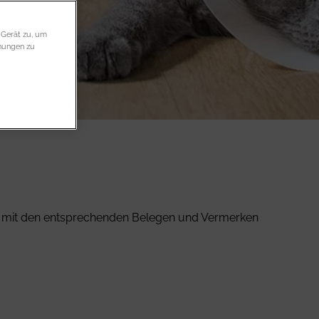
 Gerät zu, um
ühungen zu
nd mit den entsprechenden Belegen und Vermerken