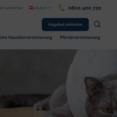
0800 400 720
akt aufnehmen
Deutsch
Suchen
Angebot einholen
Sie
auf
sche Haustierversicherung
Pferdeversicherung
0 400 720