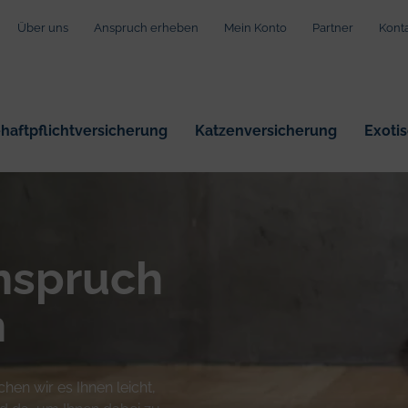
Über uns
Anspruch erheben
Mein Konto
Partner
Kont
aftpflichtversicherung
Katzenversicherung
Exoti
von Montag bis Freitag von 9:00 bis 17:00 Uhr erreichbar:
080
nspruch
n
en wir es Ihnen leicht,