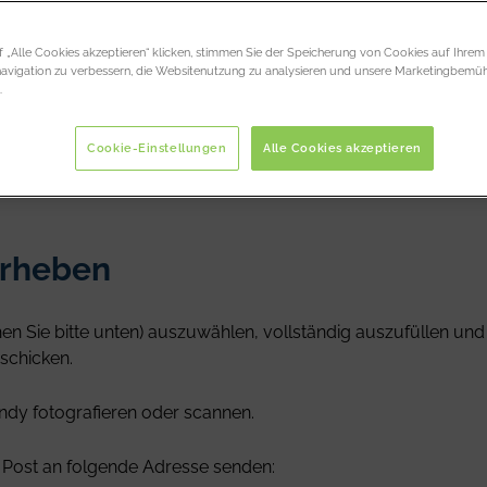
d da, um Ihnen dabei zu
 „Alle Cookies akzeptieren“ klicken, stimmen Sie der Speicherung von Cookies auf Ihrem
navigation zu verbessern, die Websitenutzung zu analysieren und unsere Marketingbem
.
Cookie-Einstellungen
Alle Cookies akzeptieren
erheben
en Sie bitte unten) auszuwählen, vollständig auszufüllen u
schicken.
ndy fotografieren oder scannen.
 Post an folgende Adresse senden: