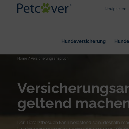
Neuigkeiten
Hundeversicherung
Hundeh
Wir sind 
Home
/
Versicherungsanspruch
Versicherungsa
geltend mache
Der Tierarztbesuch kann belastend sein, deshalb mach