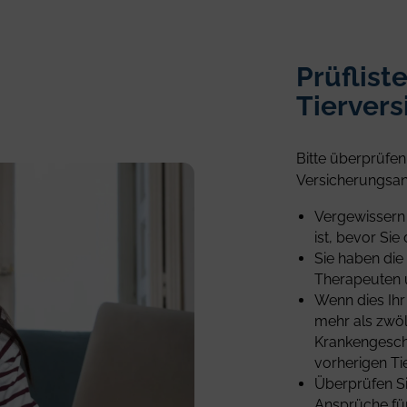
Prüfliste
Tierver
Bitte überprüfen
Versicherungsan
Vergewissern 
ist, bevor Si
Sie haben die
Therapeuten u
Wenn dies Ihr
mehr als zwölf
Krankengeschi
vorherigen Tie
Überprüfen Si
Ansprüche für