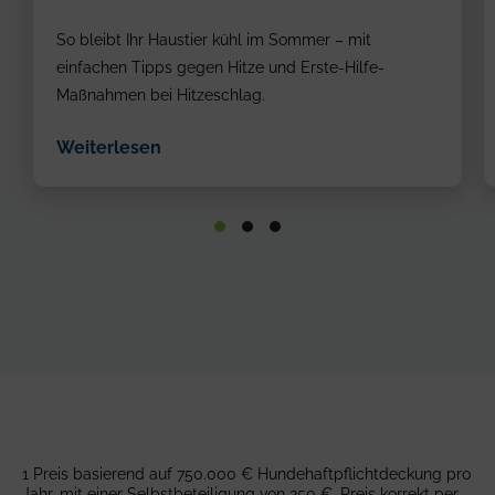
im
So bleibt Ihr Haustier kühl im Sommer – mit
Garten
Sprinkler
einfachen Tipps gegen Hitze und Erste-Hilfe-
Spray
Maßnahmen bei Hitzeschlag.
Weiterlesen
1 Preis basierend auf 750.000 € Hundehaftpflichtdeckung pro
Jahr, mit einer Selbstbeteiligung von 250 €. Preis korrekt per