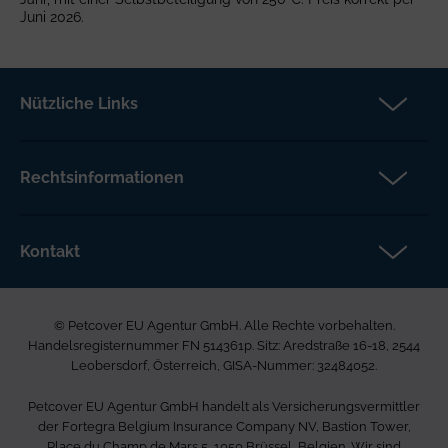
Juni 2026.
Nützliche Links
Partner
Versicherungsanspruch
Rechtsinformationen
Über Petcover
Datenschutz
Aktuelles
Rechtliche Hinweise
Kontakt
FAQs DE
Barrierefreiheit
Petcover EU Agentur GmbH
Karriere bei uns
Beschwerdeverfahren
Ared Strasse 16-18
Allgemeine Geschäftsbedingungen
© Petcover EU Agentur GmbH. Alle Rechte vorbehalten.
2544 Leobersdorf
Seitenverzeichnis
Handelsregisternummer FN 514361p. Sitz: Aredstraße 16-18, 2544
Österreich
Leobersdorf, Österreich, GISA-Nummer: 32484052.
0800 400 720
Petcover EU Agentur GmbH handelt als Versicherungsvermittler
info.at@petcovergroup.com
der Fortegra Belgium Insurance Company NV, Bastion Tower,
Place du Champ de Mars 5, 1050 Brüssel, Belgien. Wir sind