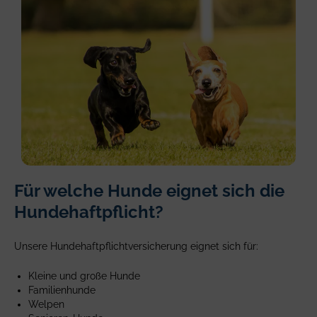
Two
Für welche Hunde eignet sich die
Dachshunds,
one
Hundehaftpflicht?
black
and
Unsere Hundehaftpflichtversicherung eignet sich für:
the
other
Kleine und große Hunde
brown,
Familienhunde
running
Welpen
in