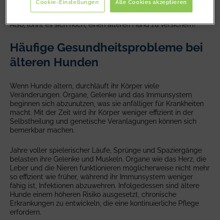
Cookie-Einstellungen
Alle Cookies akzeptieren
Tierarztkosten.
Also, lohnt es sich noch, einen älteren Hund zu versichern?
Häufige Gesundheitsprobleme bei
älteren Hunden
Wenn Hunde altern, durchläuft ihr Körper viele
Veränderungen. Organe, Gelenke und das Immunsystem
beginnen sich abzunutzen, was sie anfälliger für Krankheiten
macht. Mit der Zeit wird ihr Körper weniger effizient in der
Selbstheilung und genetische Veranlagungen können sich
bemerkbar machen.
Jahre voller spielerischer Läufe, Sprünge und Spaziergänge
belasten ihre Gelenke und Muskeln. Organe wie das Herz, die
Leber und die Nieren funktionieren möglicherweise nicht mehr
so effizient wie früher, während ihr Immunsystem weniger
fähig ist, Infektionen abzuwehren. Infolgedessen sind ältere
Hunde einem höheren Risiko ausgesetzt, chronische
Erkrankungen zu entwickeln, die eine kontinuierliche Pflege
erfordern.