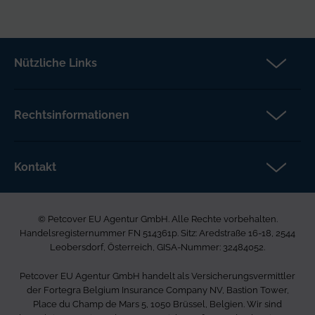
Nützliche Links
Partner
Versicherungsanspruch
Rechtsinformationen
Über Petcover
Datenschutz
Aktuelles
Rechtliche Hinweise
Kontakt
FAQs DE
Barrierefreiheit
Petcover EU Agentur GmbH
Karriere bei uns
Beschwerdeverfahren
Ared Strasse 16-18
Allgemeine Geschäftsbedingungen
© Petcover EU Agentur GmbH. Alle Rechte vorbehalten.
2544 Leobersdorf
Seitenverzeichnis
Handelsregisternummer FN 514361p. Sitz: Aredstraße 16-18, 2544
Österreich
Leobersdorf, Österreich, GISA-Nummer: 32484052.
0800 400 720
Petcover EU Agentur GmbH handelt als Versicherungsvermittler
info.at@petcovergroup.com
der Fortegra Belgium Insurance Company NV, Bastion Tower,
Place du Champ de Mars 5, 1050 Brüssel, Belgien. Wir sind