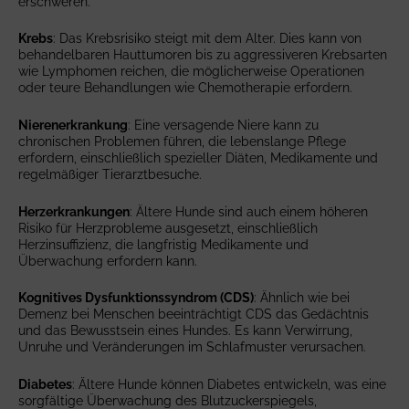
erschweren.
Krebs
: Das Krebsrisiko steigt mit dem Alter. Dies kann von
behandelbaren Hauttumoren bis zu aggressiveren Krebsarten
wie Lymphomen reichen, die möglicherweise Operationen
oder teure Behandlungen wie Chemotherapie erfordern.
Nierenerkrankung
: Eine versagende Niere kann zu
chronischen Problemen führen, die lebenslange Pflege
erfordern, einschließlich spezieller Diäten, Medikamente und
regelmäßiger Tierarztbesuche.
Herzerkrankungen
: Ältere Hunde sind auch einem höheren
Risiko für Herzprobleme ausgesetzt, einschließlich
Herzinsuffizienz, die langfristig Medikamente und
Überwachung erfordern kann.
Kognitives Dysfunktionssyndrom (CDS)
: Ähnlich wie bei
Demenz bei Menschen beeinträchtigt CDS das Gedächtnis
und das Bewusstsein eines Hundes. Es kann Verwirrung,
Unruhe und Veränderungen im Schlafmuster verursachen.
Diabetes
: Ältere Hunde können Diabetes entwickeln, was eine
sorgfältige Überwachung des Blutzuckerspiegels,