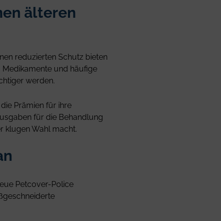
nen älteren
inen reduzierten Schutz bieten
n, Medikamente und häufige
chtiger werden.
die Prämien für ihre
 Ausgaben für die Behandlung
er klugen Wahl macht.
an
 neue Petcover-Police
aßgeschneiderte