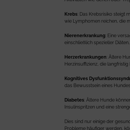
Krebs
: Das Krebsrisiko steigt
wie Lymphomen reichen, die m
Nierenerkrankung
: Eine vers
einschließlich spezieller Diät
Herzerkrankungen
: Ältere H
Herzinsuffizienz, die langfri
Kognitives Dysfunktionssynd
das Bewusstsein eines Hundes
Diabetes
: Ältere Hunde könne
Insulinspritzen und eine strenge
Dies sind nur einige der gesu
Probleme häufiger werden, kön