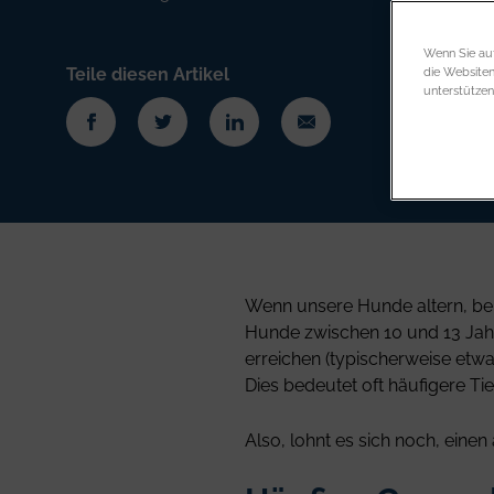
Wenn Sie auf
Teile diesen Artikel
die Website
unterstützen
Wenn unsere Hunde altern, be
Hunde zwischen 10 und 13 Jahr
erreichen (typischerweise etwa
Dies bedeutet oft häufigere Ti
Also, lohnt es sich noch, eine