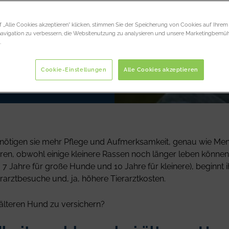
 „Alle Cookies akzeptieren“ klicken, stimmen Sie der Speicherung von Cookies auf Ihrem
navigation zu verbessern, die Websitenutzung zu analysieren und unsere Marketingbem
.
Cookie-Einstellungen
Alle Cookies akzeptieren
nötigen sie mehr Pflege und Aufmerksamkeit, genau wie Men
en, obwohl einige kleinere Rassen noch länger leben können.
 7 Jahre für große Hunde und 10 Jahre für kleinere), beginnt
erarztbesuche und, ja, höhere Tierarztkosten.
n älteren Hund zu versichern?