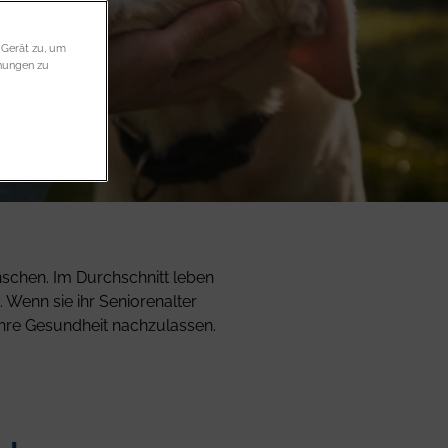
 Gerät zu, um
ühungen zu
schen. Im Durchschnitt leben
 Wenn sie ihr Seniorenalter
 ihre Gesundheit nachzulassen.