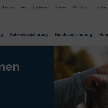
Über uns
Anspruch erheben
Partner
Mein Konto
Kontak
ng
Katzenversicherung
Hundeversicherung
Hund
on Montag bis Freitag von 9:00 bis 17:00 Uhr erreichbar:
0800
inen