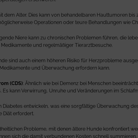
 mit dem Alter. Dies kann von behandelbaren Hauttumoren bis
öglicherweise Operationen oder teure Behandlungen wie Ch
agende Niere kann zu chronischen Problemen führen, die lebe
en, Medikamente und regelmäßiger Tierarztbesuche.
unde sind auch einem höheren Risiko für Herzprobleme ausgese
stig Medikamente und Überwachung erfordern kann.
rom (CDS)
: Ähnlich wie bei Demenz bei Menschen beeinträch
. Es kann Verwirrung, Unruhe und Veränderungen im Schlafm
n Diabetes entwickeln, was eine sorgfältige Überwachung des
 Diät erfordert.
ndheitlichen Probleme, mit denen ältere Hunde konfrontiert 
nen sich die damit verbundenen Kosten schnell summieren. 