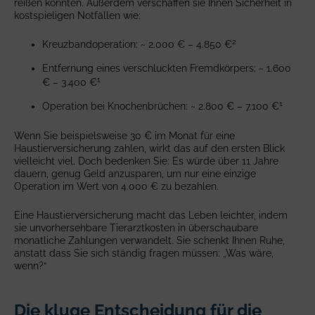
reißen könnten. Außerdem verschaffen sie Ihnen Sicherheit in
kostspieligen Notfällen wie:
2
Kreuzbandoperation: ~ 2.000 € – 4.850 €
Entfernung eines verschluckten Fremdkörpers: ~ 1.600
1
€ – 3.400 €
1
Operation bei Knochenbrüchen: ~ 2.800 € – 7.100 €
Wenn Sie beispielsweise 30 € im Monat für eine
Haustierversicherung zahlen, wirkt das auf den ersten Blick
vielleicht viel. Doch bedenken Sie: Es würde über 11 Jahre
dauern, genug Geld anzusparen, um nur eine einzige
Operation im Wert von 4.000 € zu bezahlen.
Eine Haustierversicherung macht das Leben leichter, indem
sie unvorhersehbare Tierarztkosten in überschaubare
monatliche Zahlungen verwandelt. Sie schenkt Ihnen Ruhe,
anstatt dass Sie sich ständig fragen müssen: „Was wäre,
wenn?“
Die kluge Entscheidung für die