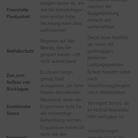
hängen davon ab, wie
machen die
Finanzielle
viel Sie beiseitelegen –
Budgetplanung
Planbarkeit
eine einzige hohe
einfach und
Rechnung kann alles
vorhersehbar.
aufbrauchen.
Deckt teure Notfälle
Begrenzt auf den
ab, meist mit
Betrag, den Sie
Notfallschutz
großzügigen
gespart haben – oft
jährlichen
nicht ausreichend.
Leistungsgrenzen.
Es dauert lange,
Schutz besteht sofort
Zeit zum
genug Geld
nach
Aufbau von
anzusparen, um hohe
Versicherungsbeginn
Rücklagen
Kosten abzudecken.
(nach Wartezeiten).
Belastend, wenn die
Verringert Stress, da
Emotionaler
Ersparnisse nicht für
im Notfall finanzielle
Stress
die notwendige
Hilfe verfügbar ist.
Behandlung reichen.
Ersparnisse halten oft
Versicherungen
nicht mit den
Steigende
passen sich in der