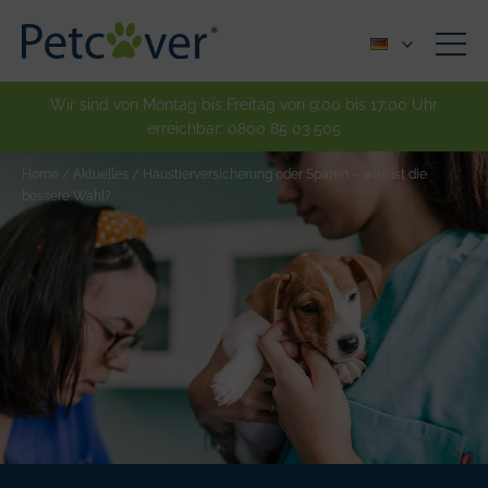
Wir sind von Montag bis Freitag von 9:00 bis 17:00 Uhr
erreichbar:
0800 85 03 505
Home
/
Aktuelles
/
Haustierversicherung oder Sparen – was ist die
bessere Wahl?