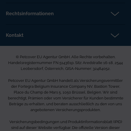
Partner
Versicherungsanspruch
Rechtsinformationen
Über Petcover
Datenschutz
Aktuelles
Rechtliche Hinweise
Kontakt
FAQs DE
Barrierefreiheit
Petcover EU Agentur GmbH
Karriere bei uns
Beschwerdeverfahren
Ared Strasse 16-18
Allgemeine Geschäftsbedingungen
© Petcover EU Agentur GmbH. Alle Rechte vorbehalten.
2544 Leobersdorf
Seitenverzeichnis
Handelsregisternummer FN 514361p. Sitz: Aredstraße 16-18, 2544
Österreich
Leobersdorf, Österreich, GISA-Nummer: 32484052.
0800 400 720
Petcover EU Agentur GmbH handelt als Versicherungsvermittler
info.at@petcovergroup.com
der Fortegra Belgium Insurance Company NV, Bastion Tower,
Place du Champ de Mars 5, 1050 Brüssel, Belgien. Wir sind
berechtigt, Prämien oder vom Versicherer für Kunden bestimmte
Beträge zu erhalten, und beraten ausschließlich zu den von uns
angebotenen Versicherungsprodukten.
Versicherungsbedingungen und Produktinformationsblatt (IPID)
sind auf dieser Website verfügbar. Die offizielle Version dieser