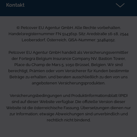
Rechtliche Hinweise
Kontakt
FAQs DE
Barrierefreiheit
Petcover EU Agentur GmbH
Karriere bei uns
Beschwerdeverfahren
Ared Strasse 16-18
Allgemeine Geschäftsbedingungen
© Petcover EU Agentur GmbH. Alle Rechte vorbehalten.
2544 Leobersdorf
Seitenverzeichnis
Handelsregisternummer FN 514361p. Sitz: Aredstraße 16-18, 2544
Österreich
Leobersdorf, Österreich, GISA-Nummer: 32484052.
0800 400 720
Petcover EU Agentur GmbH handelt als Versicherungsvermittler
info.at@petcovergroup.com
der Fortegra Belgium Insurance Company NV, Bastion Tower,
Place du Champ de Mars 5, 1050 Brüssel, Belgien. Wir sind
berechtigt, Prämien oder vom Versicherer für Kunden bestimmte
Beträge zu erhalten, und beraten ausschließlich zu den von uns
angebotenen Versicherungsprodukten.
Versicherungsbedingungen und Produktinformationsblatt (IPID)
sind auf dieser Website verfügbar. Die offizielle Version dieser
Website ist die österreichische Fassung. Übersetzungen dienen nur
zur Information; etwaige Abweichungen sind unverbindlich und
rechtlich nicht bindend.