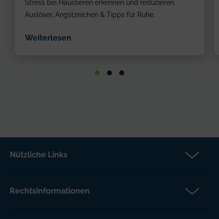
Stress bei Haustieren erkennen und reduzieren.
Auslöser, Angstzeichen & Tipps für Ruhe.
Weiterlesen
Nützliche Links
Partner
Versicherungsanspruch
Rechtsinformationen
Über Petcover
Datenschutz
Aktuelles