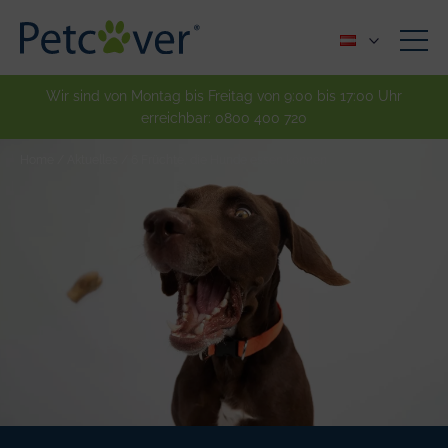
Wir sind von Montag bis Freitag von 9:00 bis 17:00 Uhr
erreichbar:
0800 400 720
Home
/
Aktuelles
/
6 Früchte, die Hunde essen können