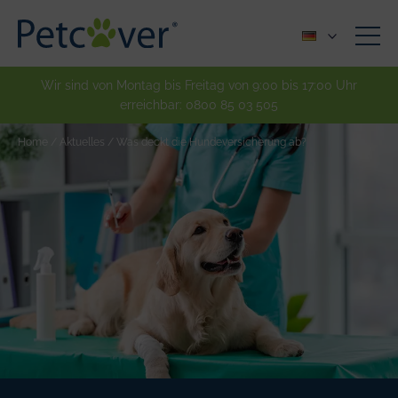
Wir sind von Montag bis Freitag von 9:00 bis 17:00 Uhr
erreichbar:
0800 85 03 505
Home
/
Aktuelles
/
Was deckt die Hundeversicherung ab?