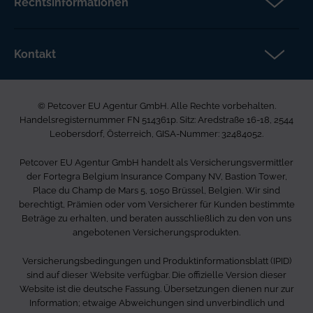
Rechtsinformationen
Über Petcover
Datenschutz
Aktuelles
Rechtliche Hinweise
Kontakt
FAQs DE
Barrierefreiheit
Petcover EU Agentur GmbH
Karriere bei uns
Beschwerdeverfahren
Ared Strasse 16-18
Allgemeine Geschäftsbedingungen
© Petcover EU Agentur GmbH. Alle Rechte vorbehalten.
2544 Leobersdorf
Seitenverzeichnis
Handelsregisternummer FN 514361p. Sitz: Aredstraße 16-18, 2544
Österreich
Leobersdorf, Österreich, GISA-Nummer: 32484052.
0800 85 03 505
Petcover EU Agentur GmbH handelt als Versicherungsvermittler
info.de@petcovergroup.com
der Fortegra Belgium Insurance Company NV, Bastion Tower,
Place du Champ de Mars 5, 1050 Brüssel, Belgien. Wir sind
berechtigt, Prämien oder vom Versicherer für Kunden bestimmte
Beträge zu erhalten, und beraten ausschließlich zu den von uns
angebotenen Versicherungsprodukten.
Versicherungsbedingungen und Produktinformationsblatt (IPID)
sind auf dieser Website verfügbar. Die offizielle Version dieser
Website ist die deutsche Fassung. Übersetzungen dienen nur zur
Information; etwaige Abweichungen sind unverbindlich und