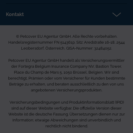
Datenschutz
Aktuelles
Rechtliche Hinweise
Kontakt
FAQs DE
Barrierefreiheit
Petcover EU Agentur GmbH
Karriere bei uns
Beschwerdeverfahren
Ared Strasse 16-18
Allgemeine Geschäftsbedingungen
© Petcover EU Agentur GmbH. Alle Rechte vorbehalten.
2544 Leobersdorf
Seitenverzeichnis
Handelsregisternummer FN 514361p. Sitz: Aredstraße 16-18, 2544
Österreich
Leobersdorf, Österreich, GISA-Nummer: 32484052.
0800 85 03 505
Petcover EU Agentur GmbH handelt als Versicherungsvermittler
info.de@petcovergroup.com
der Fortegra Belgium Insurance Company NV, Bastion Tower,
Place du Champ de Mars 5, 1050 Brüssel, Belgien. Wir sind
berechtigt, Prämien oder vom Versicherer für Kunden bestimmte
Beträge zu erhalten, und beraten ausschließlich zu den von uns
angebotenen Versicherungsprodukten.
Versicherungsbedingungen und Produktinformationsblatt (IPID)
sind auf dieser Website verfügbar. Die offizielle Version dieser
Website ist die deutsche Fassung. Übersetzungen dienen nur zur
Information; etwaige Abweichungen sind unverbindlich und
rechtlich nicht bindend.