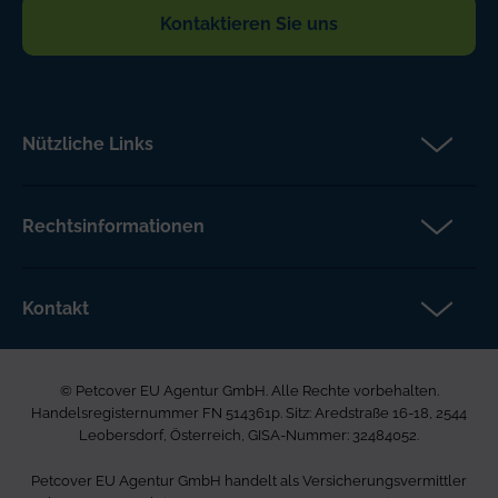
Kontaktieren Sie uns
Nützliche Links
Partner
Versicherungsanspruch
Rechtsinformationen
Über Petcover
Datenschutz
Aktuelles
Rechtliche Hinweise
Kontakt
FAQs DE
Barrierefreiheit
Petcover EU Agentur GmbH
Karriere bei uns
Beschwerdeverfahren
Ared Strasse 16-18
Allgemeine Geschäftsbedingungen
© Petcover EU Agentur GmbH. Alle Rechte vorbehalten.
2544 Leobersdorf
Seitenverzeichnis
Handelsregisternummer FN 514361p. Sitz: Aredstraße 16-18, 2544
Österreich
Leobersdorf, Österreich, GISA-Nummer: 32484052.
0800 85 03 505
Petcover EU Agentur GmbH handelt als Versicherungsvermittler
info.de@petcovergroup.com