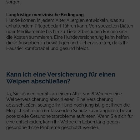
sorgen.
Bis zu 1.000 €
Krankenrücktransport im Notfall
Langfristige medizinische Bedingung
Verweigerte Rückreise & Verlust von Dokumenten
Bis zu 400 €
Hunde können in jedem Alter Allergien entwickeln, was zu
Bis zu 1.000 €
anhaltendem Pflegebedarf führen kann. Von speziellen Diäten
Tod durch Krankheit oder Verletzung
über Medikamente bis hin zu Tierarztbesuchen können sich
die Kosten summieren. Eine Hundeversicherung kann helfen,
Krankenrücktransport im Notfall
Bis zu 1.500 €
diese Ausgaben zu bewältigen und sicherzustellen, dass Ihr
Bis zu 300 €
Haustier komfortabel und gesund bleibt.
Verlust durch Diebstahl oder Weglaufen
Tod durch Krankheit oder Verletzung
Bis zu 1.500 €
Bis zu 1.500 €
Kann ich eine Versicherung für einen
Haftpflichtschutz
Welpen abschließen?
Verlust durch Diebstahl oder Weglaufen
Bis zu 1 Million €
Selbstbeteiligung 300 €
Ja, Sie können bereits ab einem Alter von 8 Wochen eine
Bis zu 1.500 €
Welpenversicherung abschließen. Eine Versicherung
Altersbeschränkungen
abzuschließen, solange Ihr Hund noch jung ist, gibt Ihnen die
Haftpflichtschutz
Möglichkeit, einen umfassenden Schutz zu arrangieren, bevor
Dieses Angebot ist nicht für Hunde im Alter von 8 Jahren oder
potenzielle Gesundheitsprobleme auftreten. Wenn Sie sich für
Bis zu 1 Million €
älter oder für Haustiere unter 8 Wochen verfügbar.
eine entscheiden, kann Ihr Welpe ein Leben lang gegen
Selbstbeteiligung 300 €
gesundheitliche Probleme geschützt werden.
Altersbeschränkungen