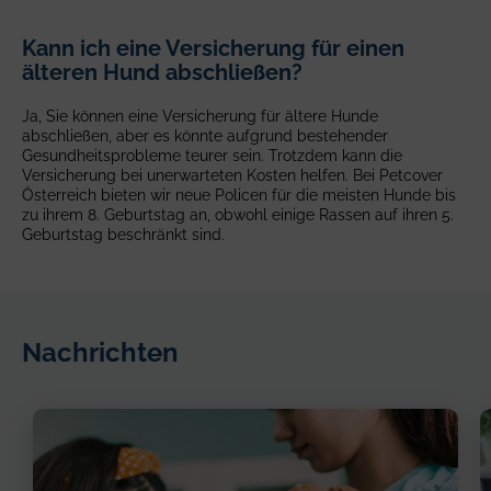
Dieses Angebot ist nicht für Hunde im Alter von 8 Jahren oder
älter oder für Haustiere unter 8 Wochen verfügbar.
Kann ich eine Versicherung für einen
älteren Hund abschließen?
Ja, Sie können eine Versicherung für ältere Hunde
abschließen, aber es könnte aufgrund bestehender
Gesundheitsprobleme teurer sein. Trotzdem kann die
Versicherung bei unerwarteten Kosten helfen. Bei Petcover
Österreich bieten wir neue Policen für die meisten Hunde bis
zu ihrem 8. Geburtstag an, obwohl einige Rassen auf ihren 5.
Geburtstag beschränkt sind.
Nachrichten