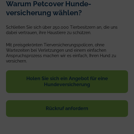
Warum Petcover Hunde­
cuddling-
a-
versicherung wählen?
dog
Schließen Sie sich über 250.000 Tier­besitzern an, die uns
dabei vertrauen, ihre Haustiere zu schützen.
Mit preisgekrönten Tier­versicherungs­policen, ohne
Wartezeiten bei Verletzungen und einem einfachen
Anspruchs­prozess machen wir es einfach, Ihren Hund zu
versichern.
Holen Sie sich ein Angebot für eine
Hundeversicherung
Rückruf anfordern