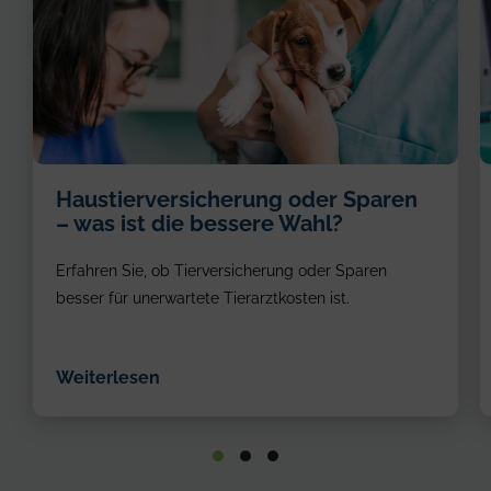
A
Haustierversicherung oder Sparen
v
– was ist die bessere Wahl?
p
t
Erfahren Sie, ob Tierversicherung oder Sparen
g
a
besser für unerwartete Tierarztkosten ist.
g
r
a
Weiterlesen
i
w
t
d
li