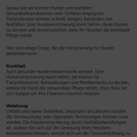
150 €
Bis zu 100%
Genau wie wir können Hunde unerwarteten
150 € + 20% (4 Jahre+)
Gesundheitsproblemen oder Unfällen begegnen.
150 € + 35% (7 Jahre+)
Tierarztkosten können schnell steigen, besonders bei
Wartezeiten
Notfällen. Eine Hundeversicherung kann helfen, diese Kosten
Prozentuale Deckung
zu decken und sicherzustellen, dass Ihr Haustier die benötigte
Verletzung
: Keine Wartezeit
Brachycephales Syndrom: 365 Tage
Pflege erhält.
Bis zu 100%
Krankheiten: 14 Tage
Hier sind einige Dinge, die die Versicherung für Hunde
Wartezeiten
Unterbringungskosten
abdecken kann:
Verletzung
: Keine Wartezeit
Bis zu 1.250 €
Brachycephales Syndrom: 365 Tage
Krankheit
Krankheiten: 14 Tage
Auch gesunde Hunde können krank werden. Eine
Vermisstenanzeige und Finderlohn
Hundeversicherung kann helfen, die Kosten für
Tierarztbesuche, Behandlungen und Medikamente zu decken,
Unterbringungskosten
Bis zu 1.500 €
sodass Ihr Hund die notwendige Pflege erhält, ohne dass Sie
sich Sorgen um Ihre Finanzen machen müssen.
Bis zu 1.000 €
Reiserücktrittsversicherung
Verletzung
Vermisstenanzeige und Finderlohn
Bis zu 1.250 €
Unfälle sind keine Seltenheit, besonders bei aktiven Hunden.
Bis zu 1.000 €
Ob Verstauchung oder Operation, Verletzungen können teuer
Verweigerte Rückreise & Verlust von Dokumenten
werden. Die Hundeversicherung deckt Notfallbehandlungen
ab, sodass Sie sich auf die Genesung Ihres Haustiers
Reiserücktrittsversicherung
Bis zu 1.250 €
konzentrieren können, anstatt sich um die Tierarztrechnung zu