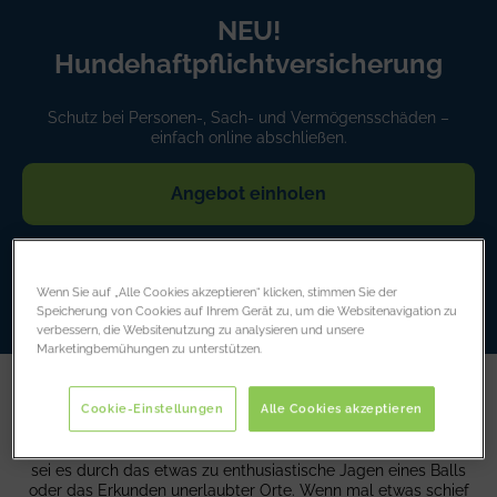
NEU!
Hundehaftpflichtversicherung
Schutz bei Personen-, Sach- und Vermögensschäden –
einfach online abschließen.
Angebot einholen
Mehr erfahren
Wenn Sie auf „Alle Cookies akzeptieren“ klicken, stimmen Sie der
Speicherung von Cookies auf Ihrem Gerät zu, um die Websitenavigation zu
verbessern, die Websitenutzung zu analysieren und unsere
Marketingbemühungen zu unterstützen.
Cookie-Einstellungen
Alle Cookies akzeptieren
Wir verstehen, dass Hunde sind nicht nur Haustiere sind,
sondern fest zur Familie gehören. Unsere vierbeinigen Freunde
haben ein Talent dafür, in allerlei Schwierigkeiten zu geraten,
sei es durch das etwas zu enthusiastische Jagen eines Balls
oder das Erkunden unerlaubter Orte. Wenn mal etwas schief