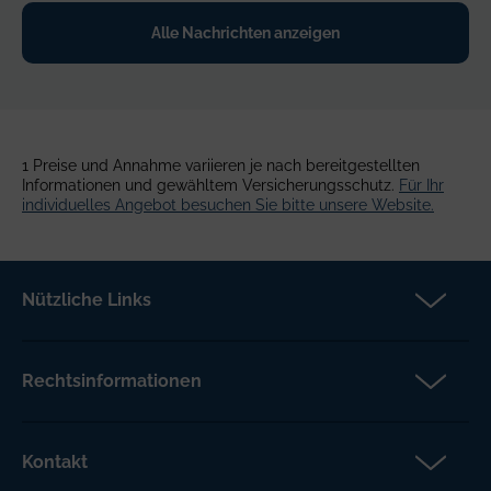
c
Alle Nachrichten anzeigen
o
a
e
t
1 Preise und Annahme variieren je nach bereitgestellten
Informationen und gewähltem Versicherungsschutz.
Für Ihr
individuelles Angebot besuchen Sie bitte unsere Website.
Nützliche Links
Partner
Versicherungsanspruch
Rechtsinformationen
Über Petcover
Datenschutz
Aktuelles
Rechtliche Hinweise
Kontakt
FAQs DE
Barrierefreiheit