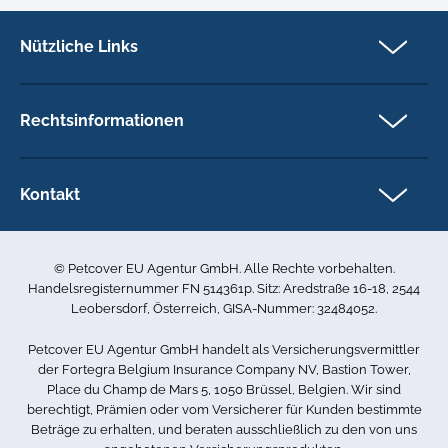
Nützliche Links
Partner
Versicherungsanspruch
Rechtsinformationen
Über Petcover
Datenschutz
Aktuelles
Rechtliche Hinweise
Kontakt
FAQs DE
Barrierefreiheit
Petcover EU Agentur GmbH
Karriere bei uns
Beschwerdeverfahren
Ared Strasse 16-18
Allgemeine Geschäftsbedingungen
© Petcover EU Agentur GmbH. Alle Rechte vorbehalten.
2544 Leobersdorf
Seitenverzeichnis
Handelsregisternummer FN 514361p. Sitz: Aredstraße 16-18, 2544
Österreich
Leobersdorf, Österreich, GISA-Nummer: 32484052.
0800 85 03 505
Petcover EU Agentur GmbH handelt als Versicherungsvermittler
info.de@petcovergroup.com
der Fortegra Belgium Insurance Company NV, Bastion Tower,
Place du Champ de Mars 5, 1050 Brüssel, Belgien. Wir sind
berechtigt, Prämien oder vom Versicherer für Kunden bestimmte
Beträge zu erhalten, und beraten ausschließlich zu den von uns