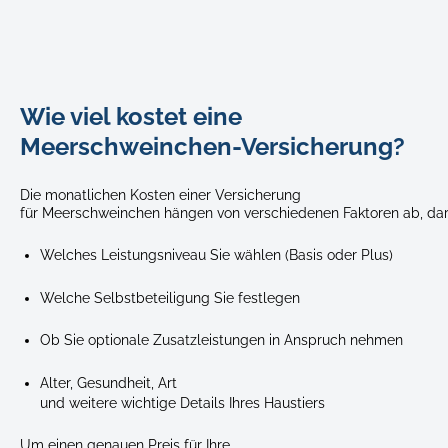
Guinea
Wie viel kostet eine
pig
sitting
Meerschweinchen-Versicherung?
beside
a
Die monatlichen Kosten einer Versicherung
green
für Meerschweinchen hängen von verschiedenen Faktoren ab, dar
food
bowl
Welches Leistungsniveau Sie wählen (Basis oder Plus)
filled
with
Welche Selbstbeteiligung Sie festlegen
pellets
on
Ob Sie optionale Zusatzleistungen in Anspruch nehmen
a
wooden
Alter, Gesundheit, Art
floor.
und weitere wichtige Details Ihres Haustiers
Um einen genauen Preis für Ihre