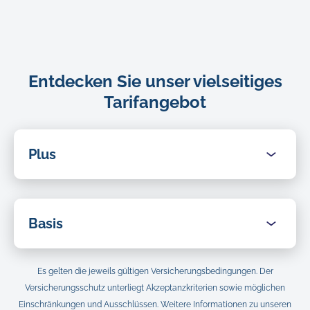
Entdecken Sie unser vielseitiges
Tarifangebot
Plus
0
Tierarztkosten
Basis
Bis zu 3.000 €
0
Alternative Behandlungen
Es gelten die jeweils gültigen Versicherungsbedingungen. Der
Tierarztkosten
Versicherungsschutz unterliegt Akzeptanzkriterien sowie möglichen
N/A
Einschränkungen und Ausschlüssen. Weitere Informationen zu unseren
Bis zu 1.000 €