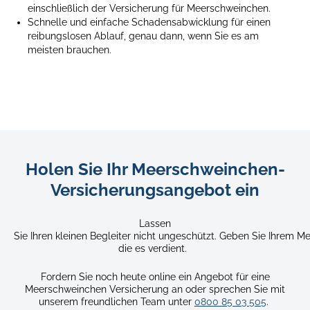
einschließlich der Versicherung für Meerschweinchen.
guinea
Schnelle und einfache Schadensabwicklung für einen
pig
reibungslosen Ablauf, genau dann, wenn Sie es am
in
meisten brauchen.
a
calm
indoor
setting.
Holen Sie Ihr Meerschweinchen-
Versicherungsangebot ein
Lassen
Sie Ihren kleinen Begleiter nicht ungeschützt. Geben Sie Ihrem
die es verdient.
Fordern Sie noch heute online ein Angebot für eine
Meerschweinchen Versicherung an oder sprechen Sie mit
unserem freundlichen Team unter
0800 85 03 505
.