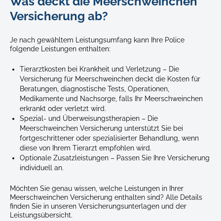
Was deckt die Meerschweinchen
guinea-
Versicherung ab?
pigs-
adorable-
Je nach gewähltem Leistungsumfang kann Ihre Police
under-
folgende Leistungen enthalten:
a-
small-
Tierarztkosten bei Krankheit und Verletzung – Die
cottage-
Versicherung für Meerschweinchen deckt die Kosten für
house
Beratungen, diagnostische Tests, Operationen,
Medikamente und Nachsorge, falls Ihr Meerschweinchen
erkrankt oder verletzt wird.
Spezial- und Überweisungstherapien – Die
Meerschweinchen Versicherung unterstützt Sie bei
fortgeschrittener oder spezialisierter Behandlung, wenn
diese von Ihrem Tierarzt empfohlen wird.
Optionale Zusatzleistungen – Passen Sie Ihre Versicherung
individuell an.
Möchten Sie genau wissen, welche Leistungen in Ihrer
Meerschweinchen Versicherung enthalten sind? Alle Details
finden Sie in unseren Versicherungsunterlagen und der
Leistungsübersicht.