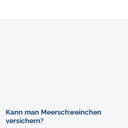
the-
Kann man Meerschweinchen
guinea-
pig-
versichern?
in-